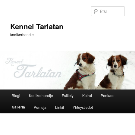
Siirry
sisältöön
Etsi
Kennel Tarlatan
kooikerhondje
Päävalikko
Blogi
Kooikerhondje
Esittely
Koirat
Pentueet
Galleria
Pentuja
Linkit
Yhteystiedot