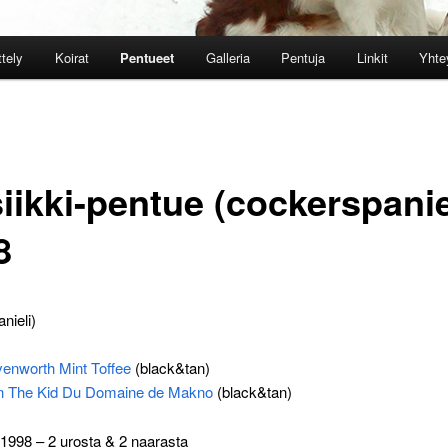
ttely
Koirat
Pentueet
Galleria
Pentuja
Linkit
Yhte
iikki-pentue (cockerspanie
8
nieli)
enworth Mint Toffee
(black&tan)
n The Kid Du Domaine de Makno
(black&tan)
.1998 – 2 urosta & 2 naarasta