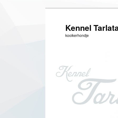
Siirry
sisältöön
Kennel Tarlat
kooikerhondje