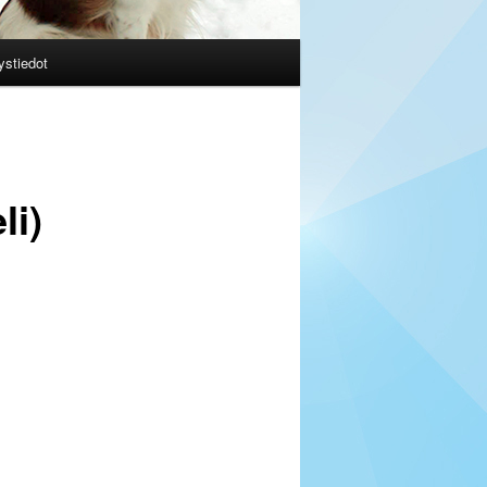
ystiedot
li)