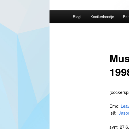
Päävalikko
Blogi
Kooikerhondje
Esi
Mus
199
(cockerspa
Emo:
Leav
Isä:
Jaso
synt. 27.6