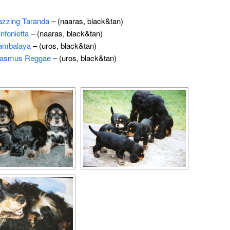
Jazzing Taranda
– (naaras, black&tan)
infonietta
– (naaras, black&tan)
Jambalaya
– (uros, black&tan)
 Rasmus Reggae
– (uros, black&tan)