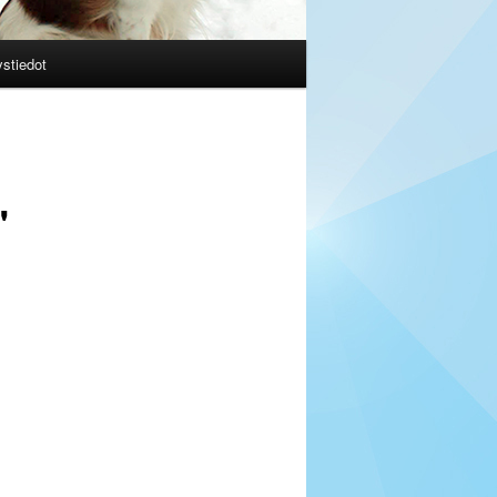
stiedot
"