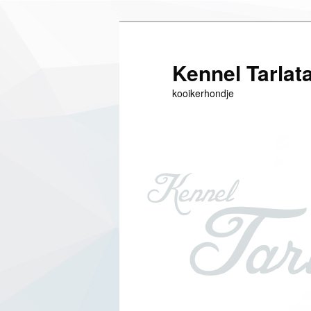
Siirry
sisältöön
Kennel Tarlat
kooikerhondje