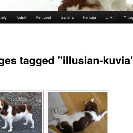
ttely
Koirat
Pentueet
Galleria
Pentuja
Linkit
Yhtey
ges tagged "illusian-kuvia