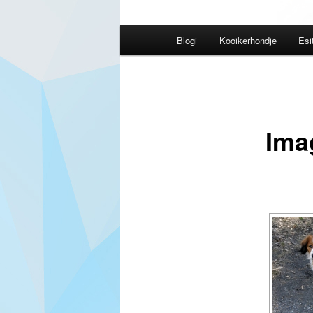
Päävalikko
Blogi
Kooikerhondje
Esi
Ima