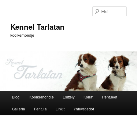
Siirry
sisältöön
Etsi
Kennel Tarlatan
kooikerhondje
Päävalikko
Blogi
Kooikerhondje
Esittely
Koirat
Pentueet
Galleria
Pentuja
Linkit
Yhteystiedot