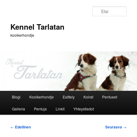
Siirry
sisältöön
Etsi
Kennel Tarlatan
kooikerhondje
Päävalikko
Blogi
Kooikerhondje
Esittely
Koirat
Pentueet
Galleria
Pentuja
Linkit
Yhteystiedot
Artikkelien
←
Edellinen
Seuraava
→
selaus