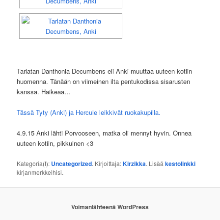
Tarlatan Danthonia Decumbens eli Anki muuttaa uuteen kotiin
huomenna. Tänään on viimeinen ilta pentukodissa sisarusten
kanssa. Haikeaa…
Tässä Tyty (Anki) ja Hercule leikkivät ruokakupilla.
4.9.15 Anki lähti Porvooseen, matka oli mennyt hyvin. Onnea
uuteen kotiin, pikkuinen <3
Kategoria(t):
Uncategorized
. Kirjoittaja:
Kirzikka
. Lisää
kestolinkki
kirjanmerkkeihisi.
Voimanlähteenä WordPress