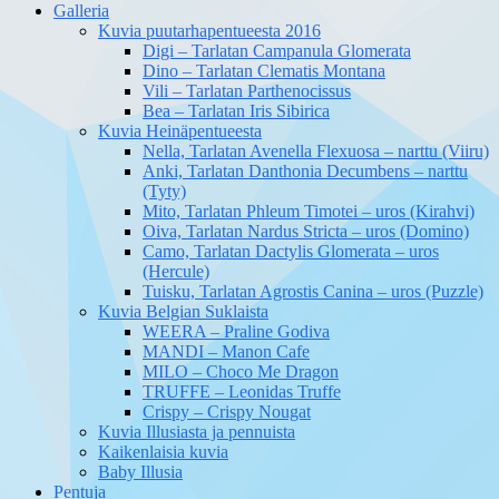
Galleria
Kuvia puutarhapentueesta 2016
Digi – Tarlatan Campanula Glomerata
Dino – Tarlatan Clematis Montana
Vili – Tarlatan Parthenocissus
Bea – Tarlatan Iris Sibirica
Kuvia Heinäpentueesta
Nella, Tarlatan Avenella Flexuosa – narttu (Viiru)
Anki, Tarlatan Danthonia Decumbens – narttu
(Tyty)
Mito, Tarlatan Phleum Timotei – uros (Kirahvi)
Oiva, Tarlatan Nardus Stricta – uros (Domino)
Camo, Tarlatan Dactylis Glomerata – uros
(Hercule)
Tuisku, Tarlatan Agrostis Canina – uros (Puzzle)
Kuvia Belgian Suklaista
WEERA – Praline Godiva
MANDI – Manon Cafe
MILO – Choco Me Dragon
TRUFFE – Leonidas Truffe
Crispy – Crispy Nougat
Kuvia Illusiasta ja pennuista
Kaikenlaisia kuvia
Baby Illusia
Pentuja