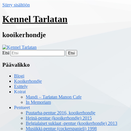
Siirry sisältöön
Kennel Tarlatan
kooikerhondje
Etsi
Päävalikko
Blogi
Kooikerhondje
Esittely
Koirat
Mandi – Tarlatan Manon Cafe
In Memoriam
Pentueet
Puutarha-pentue 2016, kooikerhondje
Heinä-pentue (kooikerhondje) 2015
Belgialaiset suklaat -pentue (kooikerhondje) 2013
Musiikki-pentue (cockerspanieli) 1998