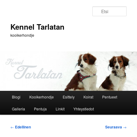
Siirry
sisältöön
Etsi
Kennel Tarlatan
kooikerhondje
Päävalikko
Blogi
Kooikerhondje
Esittely
Koirat
Pentueet
Galleria
Pentuja
Linkit
Yhteystiedot
Artikkelien
←
Edellinen
Seuraava
→
selaus