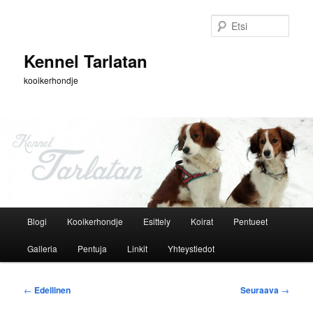
Siirry
sisältöön
Etsi
Kennel Tarlatan
kooikerhondje
Päävalikko
Blogi
Kooikerhondje
Esittely
Koirat
Pentueet
Galleria
Pentuja
Linkit
Yhteystiedot
Artikkelien
←
Edellinen
Seuraava
→
selaus