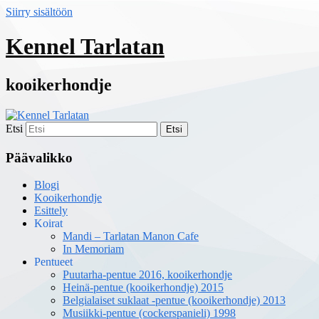
Siirry sisältöön
Kennel Tarlatan
kooikerhondje
Etsi
Päävalikko
Blogi
Kooikerhondje
Esittely
Koirat
Mandi – Tarlatan Manon Cafe
In Memoriam
Pentueet
Puutarha-pentue 2016, kooikerhondje
Heinä-pentue (kooikerhondje) 2015
Belgialaiset suklaat -pentue (kooikerhondje) 2013
Musiikki-pentue (cockerspanieli) 1998