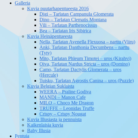
Galleria
Kuvia puutarhapentueesta 2016
Digi – Tarlatan Campanula Glomerata
Dino – Tarlatan Clematis Montana
Vili – Tarlatan Parthenocissus
Bea – Tarlatan Iris Sibirica
Kuvia Heinäpentueesta
Nella, Tarlatan Avenella Flexuosa – narttu (Viiru)
Anki, Tarlatan Danthonia Decumbens – narttu
(Tyty)
Mito, Tarlatan Phleum Timotei – uros (Kirahvi)
Oiva, Tarlatan Nardus Stricta – uros (Domino)
Camo, Tarlatan Dactylis Glomerata – uros
(Hercule)
Tuisku, Tarlatan Agrostis Canina – uros (Puzzle)
Kuvia Belgian Suklaista
WEERA – Praline Godiva
MANDI – Manon Cafe
MILO – Choco Me Dragon
TRUFFE – Leonidas Truffe
Crispy – Crispy Nougat
Kuvia Illusiasta ja pennuista
Kaikenlaisia kuvia
Baby Illusia
Pentuja