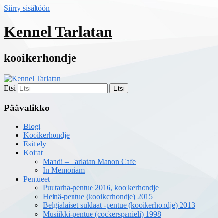
Siirry sisältöön
Kennel Tarlatan
kooikerhondje
Etsi
Päävalikko
Blogi
Kooikerhondje
Esittely
Koirat
Mandi – Tarlatan Manon Cafe
In Memoriam
Pentueet
Puutarha-pentue 2016, kooikerhondje
Heinä-pentue (kooikerhondje) 2015
Belgialaiset suklaat -pentue (kooikerhondje) 2013
Musiikki-pentue (cockerspanieli) 1998