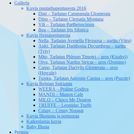
Galleria
Kuvia puutarhapentueesta 2016
Digi – Tarlatan Campanula Glomerata
Dino – Tarlatan Clematis Montana
Vili – Tarlatan Parthenocissus
Bea – Tarlatan Iris Sibirica
Kuvia Heinäpentueesta
Nella, Tarlatan Avenella Flexuosa – narttu (Viiru)
Anki, Tarlatan Danthonia Decumbens – narttu
(Tyty)
Mito, Tarlatan Phleum Timotei – uros (Kirahvi)
Oiva, Tarlatan Nardus Stricta – uros (Domino)
Camo, Tarlatan Dactylis Glomerata – uros
(Hercule)
Tuisku, Tarlatan Agrostis Canina – uros (Puzzle)
Kuvia Belgian Suklaista
WEERA – Praline Godiva
MANDI – Manon Cafe
MILO – Choco Me Dragon
TRUFFE – Leonidas Truffe
Crispy – Crispy Nougat
Kuvia Illusiasta ja pennuista
Kaikenlaisia kuvia
Baby Illusia
Pentuja