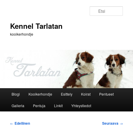
Siirry
sisältöön
Etsi
Kennel Tarlatan
kooikerhondje
Päävalikko
Blogi
Kooikerhondje
Esittely
Koirat
Pentueet
Galleria
Pentuja
Linkit
Yhteystiedot
Artikkelien
←
Edellinen
Seuraava
→
selaus