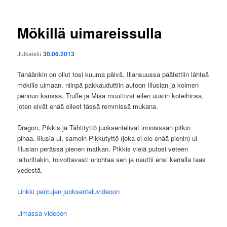
Mökillä uimareissulla
Julkaistu
30.06.2013
Tänäänkin on ollut tosi kuuma päivä. Illansuussa päätettiin lähteä
mökille uimaan, niinpä pakkauduttiin autoon Illusian ja kolmen
pennun kanssa. Truffe ja Misa muuttivat eilen uusiin koteihinsa,
joten eivät enää olleet tässä remmissä mukana.
Dragon, Pikkis ja Tähtityttö juoksentelivat innoissaan pitkin
pihaa. Illusia ui, samoin Pikkutyttö (joka ei ole enää pienin) ui
Illusian perässä pienen matkan. Pikkis vielä putosi veteen
laituriltakin, toivottavasti unohtaa sen ja nauttii ensi kerralla taas
vedestä.
Linkki pentujen juoksenteluvideoon
uimassa-videoon