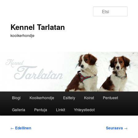
Siirry
sisältöön
Etsi
Kennel Tarlatan
kooikerhondje
Päävalikko
Blogi
Kooikerhondje
Esittely
Koirat
Pentueet
Galleria
Pentuja
Linkit
Yhteystiedot
Artikkelien
←
Edellinen
Seuraava
→
selaus