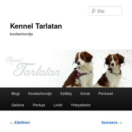
Siirry
sisältöön
Etsi
Kennel Tarlatan
kooikerhondje
Päävalikko
Blogi
Kooikerhondje
Esittely
Koirat
Pentueet
Galleria
Pentuja
Linkit
Yhteystiedot
Artikkelien
←
Edellinen
Seuraava
→
selaus