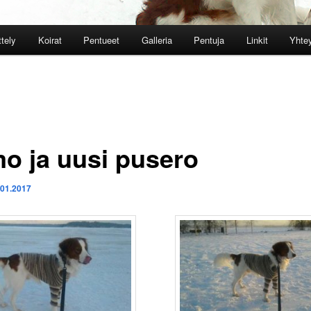
ttely
Koirat
Pentueet
Galleria
Pentuja
Linkit
Yhtey
o ja uusi pusero
.01.2017