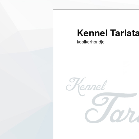
Siirry
sisältöön
Kennel Tarlat
kooikerhondje