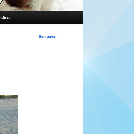
stiedot
Seuraava
→