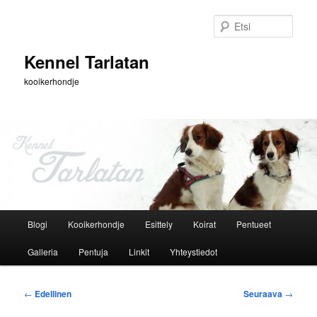
Siirry
sisältöön
Etsi
Kennel Tarlatan
kooikerhondje
Päävalikko
Blogi
Kooikerhondje
Esittely
Koirat
Pentueet
Galleria
Pentuja
Linkit
Yhteystiedot
Artikkelien
←
Edellinen
Seuraava
→
selaus