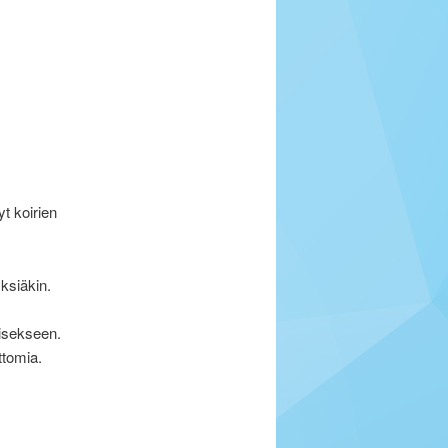
t koirien
yksiäkin.
äisekseen.
ttomia.