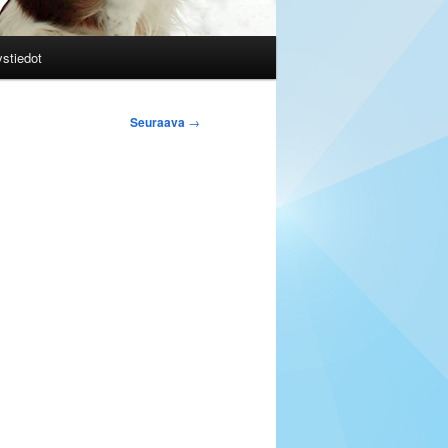
stiedot
Seuraava
→