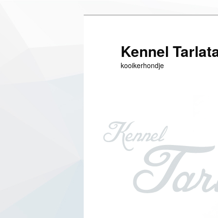
Siirry
sisältöön
Kennel Tarlat
kooikerhondje