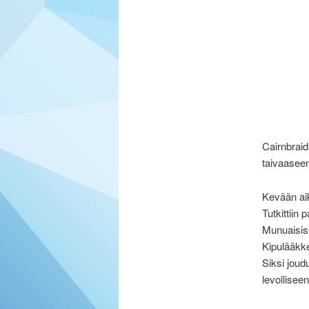
Cairnbraid
taivaaseen
Kevään aika
Tutkittiin 
Munuaisiss
Kipulääkke
Siksi jou
levollisee