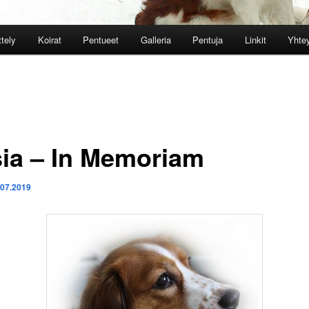
ttely
Koirat
Pentueet
Galleria
Pentuja
Linkit
Yhtey
usia – In Memoriam
.07.2019