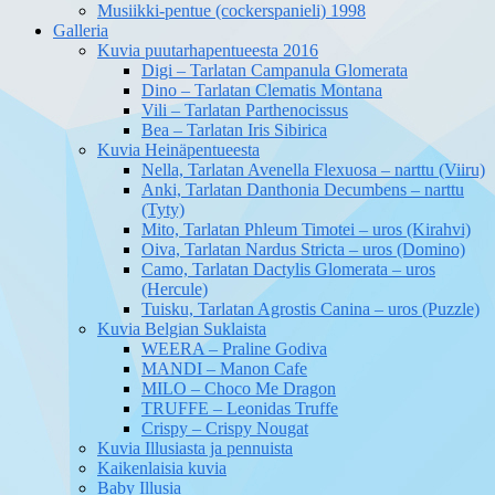
Musiikki-pentue (cockerspanieli) 1998
Galleria
Kuvia puutarhapentueesta 2016
Digi – Tarlatan Campanula Glomerata
Dino – Tarlatan Clematis Montana
Vili – Tarlatan Parthenocissus
Bea – Tarlatan Iris Sibirica
Kuvia Heinäpentueesta
Nella, Tarlatan Avenella Flexuosa – narttu (Viiru)
Anki, Tarlatan Danthonia Decumbens – narttu
(Tyty)
Mito, Tarlatan Phleum Timotei – uros (Kirahvi)
Oiva, Tarlatan Nardus Stricta – uros (Domino)
Camo, Tarlatan Dactylis Glomerata – uros
(Hercule)
Tuisku, Tarlatan Agrostis Canina – uros (Puzzle)
Kuvia Belgian Suklaista
WEERA – Praline Godiva
MANDI – Manon Cafe
MILO – Choco Me Dragon
TRUFFE – Leonidas Truffe
Crispy – Crispy Nougat
Kuvia Illusiasta ja pennuista
Kaikenlaisia kuvia
Baby Illusia