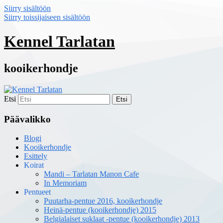
Siirry sisältöön
Siirry toissijaiseen sisältöön
Kennel Tarlatan
kooikerhondje
Etsi
Päävalikko
Blogi
Kooikerhondje
Esittely
Koirat
Mandi – Tarlatan Manon Cafe
In Memoriam
Pentueet
Puutarha-pentue 2016, kooikerhondje
Heinä-pentue (kooikerhondje) 2015
Belgialaiset suklaat -pentue (kooikerhondje) 2013