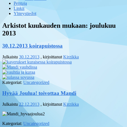
Pentuja
Linkit
Yhteystiedot
Arkistot kuukauden mukaan:
joulukuu
2013
30.12.2013 koirapuistossa
Julkaistu
30.12.2013
, kirjoittanut
Kirzikka
Kategoriat:
Uncategorized
Hyvää Joulua! toivottaa Mandi
Julkaistu
22.12.2013
, kirjoittanut
Kirzikka
Kategoriat:
Uncategorized