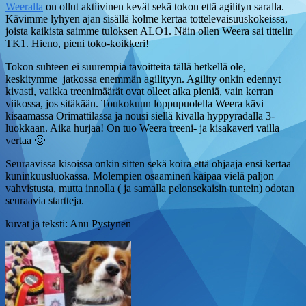
Weeralla
on ollut aktiivinen kevät sekä tokon että agilityn saralla.
Kävimme lyhyen ajan sisällä kolme kertaa tottelevaisuuskokeissa,
joista kaikista saimme tuloksen ALO1. Näin ollen Weera sai tittelin
TK1. Hieno, pieni toko-koikkeri!
Tokon suhteen ei suurempia tavoitteita tällä hetkellä ole,
keskitymme jatkossa enemmän agilityyn. Agility onkin edennyt
kivasti, vaikka treenimäärät ovat olleet aika pieniä, vain kerran
viikossa, jos sitäkään. Toukokuun loppupuolella Weera kävi
kisaamassa Orimattilassa ja nousi siellä kivalla hyppyradalla 3-
luokkaan. Aika hurjaa! On tuo Weera treeni- ja kisakaveri vailla
vertaa 🙂
Seuraavissa kisoissa onkin sitten sekä koira että ohjaaja ensi kertaa
kuninkuusluokassa. Molempien osaaminen kaipaa vielä paljon
vahvistusta, mutta innolla ( ja samalla pelonsekaisin tuntein) odotan
seuraavia startteja.
kuvat ja teksti: Anu Pystynen