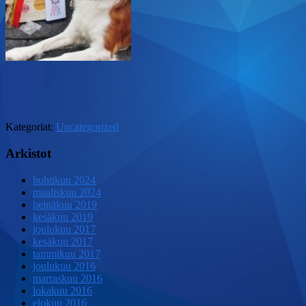
Kategoriat:
Uncategorized
Arkistot
huhtikuu 2024
maaliskuu 2024
heinäkuu 2019
kesäkuu 2019
joulukuu 2017
kesäkuu 2017
tammikuu 2017
joulukuu 2016
marraskuu 2016
lokakuu 2016
elokuu 2016