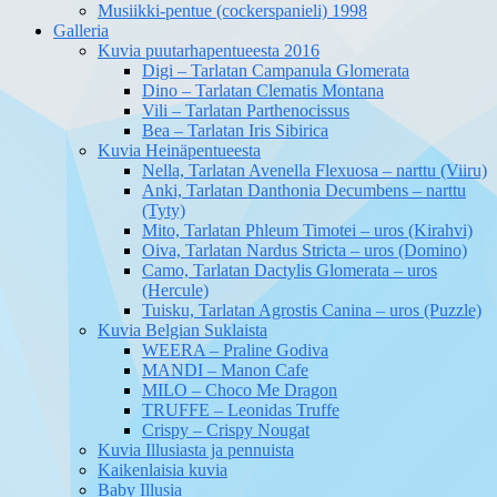
Musiikki-pentue (cockerspanieli) 1998
Galleria
Kuvia puutarhapentueesta 2016
Digi – Tarlatan Campanula Glomerata
Dino – Tarlatan Clematis Montana
Vili – Tarlatan Parthenocissus
Bea – Tarlatan Iris Sibirica
Kuvia Heinäpentueesta
Nella, Tarlatan Avenella Flexuosa – narttu (Viiru)
Anki, Tarlatan Danthonia Decumbens – narttu
(Tyty)
Mito, Tarlatan Phleum Timotei – uros (Kirahvi)
Oiva, Tarlatan Nardus Stricta – uros (Domino)
Camo, Tarlatan Dactylis Glomerata – uros
(Hercule)
Tuisku, Tarlatan Agrostis Canina – uros (Puzzle)
Kuvia Belgian Suklaista
WEERA – Praline Godiva
MANDI – Manon Cafe
MILO – Choco Me Dragon
TRUFFE – Leonidas Truffe
Crispy – Crispy Nougat
Kuvia Illusiasta ja pennuista
Kaikenlaisia kuvia
Baby Illusia