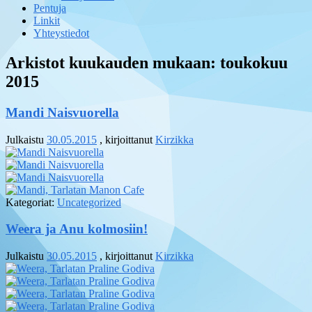
Pentuja
Linkit
Yhteystiedot
Arkistot kuukauden mukaan:
toukokuu
2015
Mandi Naisvuorella
Julkaistu
30.05.2015
, kirjoittanut
Kirzikka
Kategoriat:
Uncategorized
Weera ja Anu kolmosiin!
Julkaistu
30.05.2015
, kirjoittanut
Kirzikka