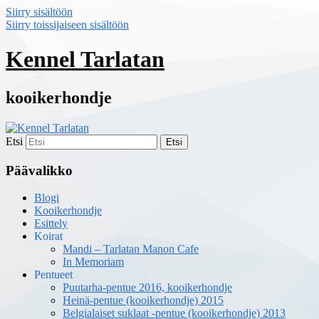
Siirry sisältöön
Siirry toissijaiseen sisältöön
Kennel Tarlatan
kooikerhondje
Etsi
Päävalikko
Blogi
Kooikerhondje
Esittely
Koirat
Mandi – Tarlatan Manon Cafe
In Memoriam
Pentueet
Puutarha-pentue 2016, kooikerhondje
Heinä-pentue (kooikerhondje) 2015
Belgialaiset suklaat -pentue (kooikerhondje) 2013