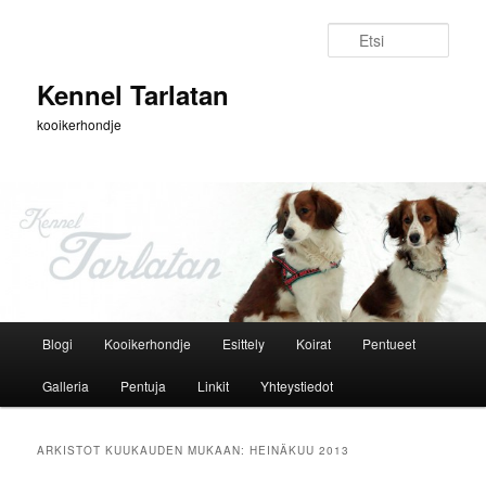
Siirry
Siirry
sisältöön
toissijaiseen
Etsi
sisältöön
Kennel Tarlatan
kooikerhondje
Päävalikko
Blogi
Kooikerhondje
Esittely
Koirat
Pentueet
Galleria
Pentuja
Linkit
Yhteystiedot
ARKISTOT KUUKAUDEN MUKAAN:
HEINÄKUU 2013