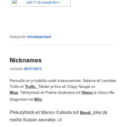
Kategoriat:
Uncategorized
Nicknames
Julkaistu
08.07.2013
Pennuilla on jo kaikilla uudet kutsumanimet. Salama eli Leonidas
Truffe on
Truffe.
Tähdet ja Kuu eli Crispy Nougat on
Misa
. Tähtitytöstä eli Praline Godivasta tuli
Weera
ja Choco Me
Dragonista tuli
Milo
.
Pikkutytöstä eli Manon Cafesta tuli
joka jäi
Mandi,
meille Illusian seuraksi <3