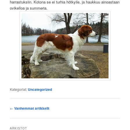
harrastuksiin. Kotona se ei turhia hötkyile, ja haukkuu ainoastaan
ovikelloa ja summeria.
Kategoriat:
Uncategorized
Artikkelien
←
Vanhemmat artikkelit
selaus
ARKISTOT