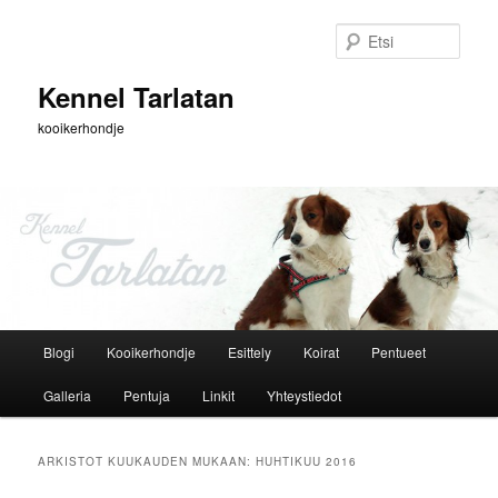
Siirry
Siirry
sisältöön
toissijaiseen
Etsi
sisältöön
Kennel Tarlatan
kooikerhondje
Päävalikko
Blogi
Kooikerhondje
Esittely
Koirat
Pentueet
Galleria
Pentuja
Linkit
Yhteystiedot
ARKISTOT KUUKAUDEN MUKAAN:
HUHTIKUU 2016