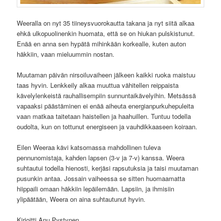
Weeralla on nyt 35 tiineysvuorokautta takana ja nyt siitä alkaa
ehkä ulkopuolinenkin huomata, että se on hiukan pulskistunut.
Enää en anna sen hypätä mihinkään korkealle, kuten auton
häkkiin, vaan mieluummin nostan.
Muutaman päivän nirsoiluvaiheen jälkeen kaikki ruoka maistuu
taas hyvin. Lenkkeily alkaa muuttua vähitellen reippaista
kävelylenkeistä rauhallisempiin sunnuntaikävelyihin. Metsässä
vapaaksi päästäminen ei enää aiheuta energianpurkuhepuleita
vaan matkaa taitetaan haistellen ja haahuillen. Tuntuu todella
oudolta, kun on tottunut energiseen ja vauhdikkaaseen koiraan.
Eilen Weeraa kävi katsomassa mahdollinen tuleva
pennunomistaja, kahden lapsen (3-v ja 7-v) kanssa. Weera
suhtautui todella hienosti, kerjäsi rapsutuksia ja taisi muutaman
pusunkin antaa. Jossain vaiheessa se sitten huomaamatta
hiippaili omaan häkkiin lepäilemään. Lapsiin, ja ihmisiin
ylipäätään, Weera on aina suhtautunut hyvin.
Kirjoitti Anu Pystynen