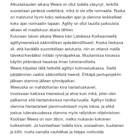
Alkuraskauden aikana Weera on ollut todella väsynyt, lenkillä
suorastaan perässä vedettävä, mikä ei ole sille normaalia. Ruoka
on maistunut hyvin koko raskauden ajan ja olemme lenkkeilleet
koko ajan normaaliin tapaan. Agility on ollut tauolla juoksuista
alkaen eli maaliskuun alusta lähtien.
Kuluneen talven aikana Weera kävi Lahdessa Korkeavireellä
agilitytreeneissä säännöllisen epäsäännöllisesti. Koska tiedossa
oli, että keväälle suunnitellaan astutusta, niin en ottanut meille
talveksi/kevääksi mitään ryhmäpaikkaa. Muutamissa kisoissa
käytiin pitämässä hauskaa ilman tulostavoitteita.
Weera kilpailee tällä hetkellä agilityn kolmosluokassa. Siellä
pärjääminen vaatisi säännöllistä treeniä. Ehkäpä pentuprojektin
jälkeen otamme jälleen ryhmäpaikan.
Weeruska on mahdottoman kiva harrastuskaveri,
innoissaan kaikissa treeneissä ja ahne kuin mikä, joten olen
palkannut sitä harrastuksissa namilla/ruualla. Agilityn lisäksi
olemme harrastaneet pienimuotoisesti myös tokoa, ja ehkä
joskus tulevaisuudessa otamme myös rallytokon ohjelmistoon.
Kooltaan Weera on noin 36cm, melko mukavan kokoinen
koikkerineiti. Ja luonteeltaan todella kiva, sosiaalinen, kuuliainen
ja kiltti, mutta samalla vauhdikas ja helppo motivoida