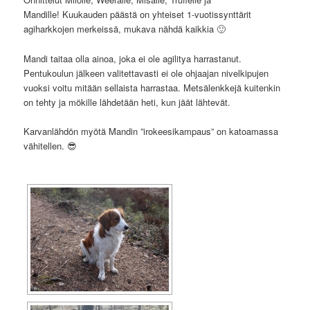
Mandille! Kuukauden päästä on yhteiset 1-vuotissynttärit
agiharkkojen merkeissä, mukava nähdä kaikkia 🙂
Mandi taitaa olla ainoa, joka ei ole agilitya harrastanut.
Pentukoulun jälkeen valitettavasti ei ole ohjaajan nivelkipujen
vuoksi voitu mitään sellaista harrastaa. Metsälenkkejä kuitenkin
on tehty ja mökille lähdetään heti, kun jäät lähtevät.
Karvanlähdön myötä Mandin ”irokeesikampaus” on katoamassa
vähitellen. 😎