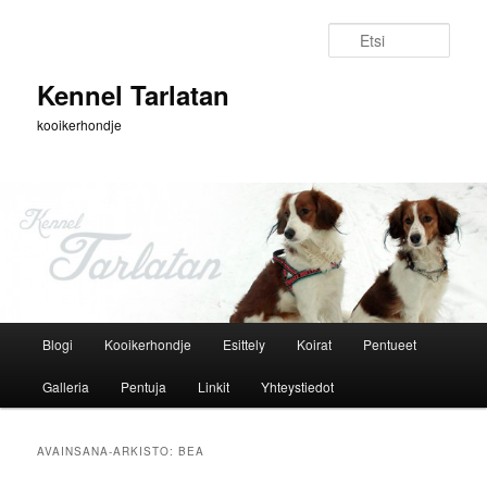
Siirry
Siirry
sisältöön
toissijaiseen
Etsi
sisältöön
Kennel Tarlatan
kooikerhondje
Päävalikko
Blogi
Kooikerhondje
Esittely
Koirat
Pentueet
Galleria
Pentuja
Linkit
Yhteystiedot
AVAINSANA-ARKISTO:
BEA