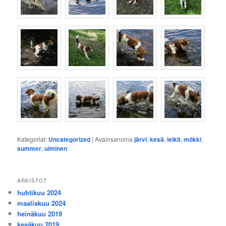
Kategoriat:
Uncategorized
|
Avainsanoina
järvi
,
kesä
,
leikit
,
mökki
,
summer
,
uiminen
ARKISTOT
huhtikuu 2024
maaliskuu 2024
heinäkuu 2019
kesäkuu 2019