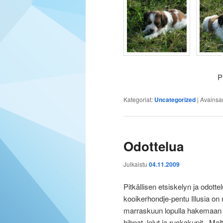
P
Kategoriat:
Uncategorized
|
Avainsa
Odottelua
Julkaistu
04.11.2009
Pitkällisen etsiskelyn ja odotte
kooikerhondje-pentu Illusia o
marraskuun lopulla hakemaan Il
hihnat, lelut ja ruokakupit.. 