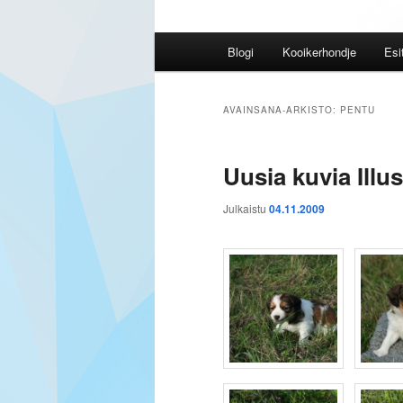
Päävalikko
Blogi
Kooikerhondje
Esi
AVAINSANA-ARKISTO:
PENTU
Uusia kuvia Illus
Julkaistu
04.11.2009