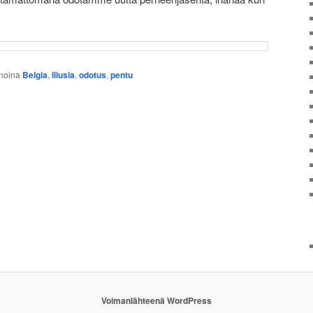
noina
Belgia
,
Illusia
,
odotus
,
pentu
Voimanlähteenä WordPress