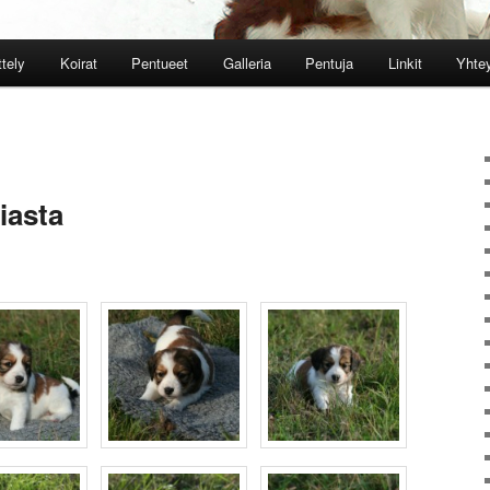
ttely
Koirat
Pentueet
Galleria
Pentuja
Linkit
Yhtey
iasta