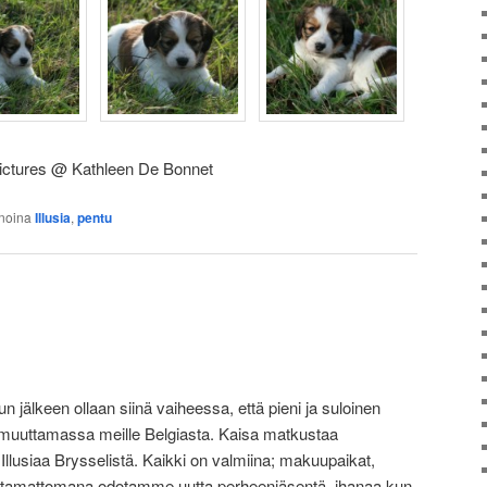
ictures @ Kathleen De Bonnet
noina
Illusia
,
pentu
lun jälkeen ollaan siinä vaiheessa, että pieni ja suloinen
n muuttamassa meille Belgiasta. Kaisa matkustaa
lusiaa Brysselistä. Kaikki on valmiina; makuupaikat,
Malttamattomana odotamme uutta perheenjäsentä, ihanaa kun