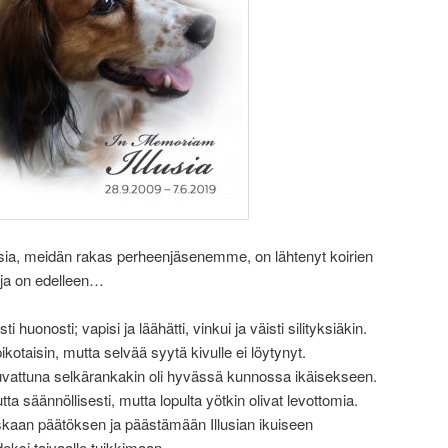
llusia, meidän rakas perheenjäsenemme, on lähtenyt koirien
i ja on edelleen…
i huonosti; vapisi ja läähätti, vinkui ja väisti silityksiäkin.
pikotaisin, mutta selvää syytä kivulle ei löytynyt.
kuvattuna selkärankakin oli hyvässä kunnossa ikäisekseen.
ta säännöllisesti, mutta lopulta yötkin olivat levottomia.
kaan päätöksen ja päästämään Illusian ikuiseen
eksi taivaalle tuikkimaan.