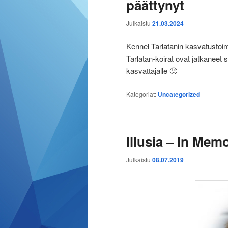
päättynyt
Julkaistu
21.03.2024
Kennel Tarlatanin kasvatustoimi
Tarlatan-koirat ovat jatkaneet
kasvattajalle 🙂
Kategoriat:
Uncategorized
Illusia – In Mem
Julkaistu
08.07.2019