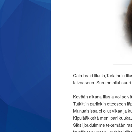
Cairnbraid Illusia,Tarlatanin I
taivaaseen. Suru on ollut suur
Kevään aikana Illusia voi selväst
Tutkittiin pariinkin otteeseen lä
Munuaisissa ei ollut vikaa ja 
Kipulääkkeitä meni pari kuukaut
Siksi jouduimme tekemään ras
levolliseen uneen, uudeksi tähd