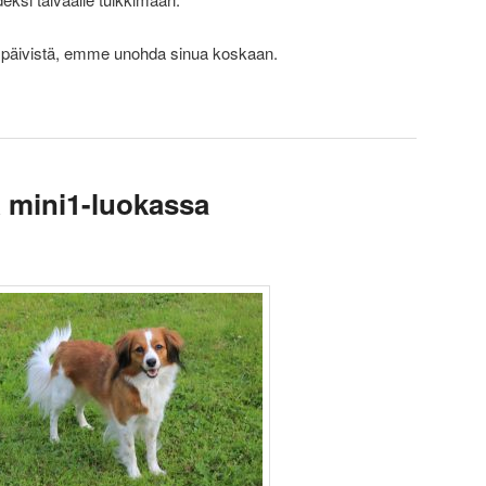
stä päivistä, emme unohda sinua koskaan.
A mini1-luokassa