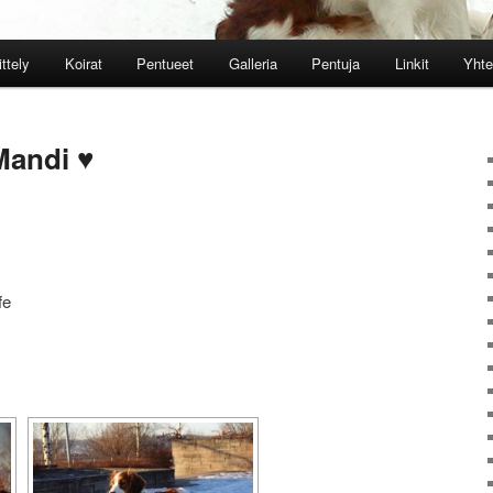
ttely
Koirat
Pentueet
Galleria
Pentuja
Linkit
Yhte
Mandi ♥
fe